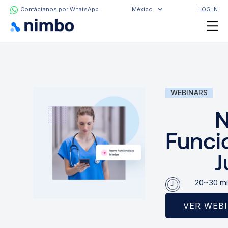
Contáctanos por WhatsApp
México
LOG IN
WEBINARS
N
Funci
J
20~30 mi
VER WEB