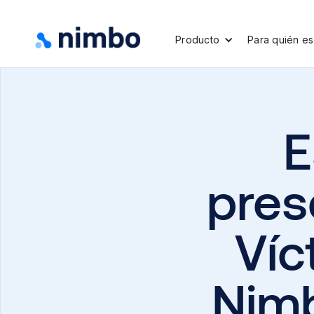
Producto
Para quién es
E
prese
Víc
Nimb