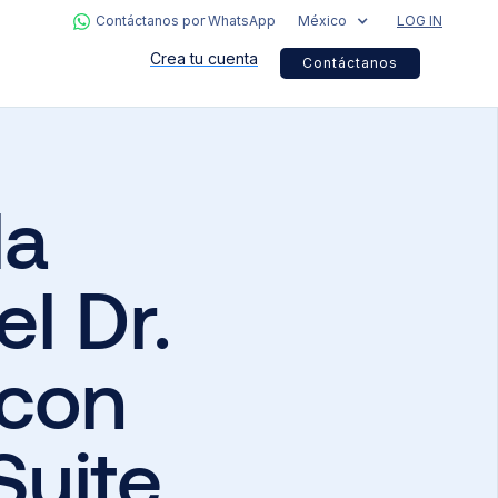
Contáctanos por WhatsApp
México
LOG IN
Crea tu cuenta
Contáctanos
la
el Dr.
 con
Suite